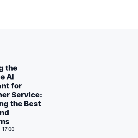
g the
e AI
nt for
er Service:
ng the Best
and
rms
 17:00