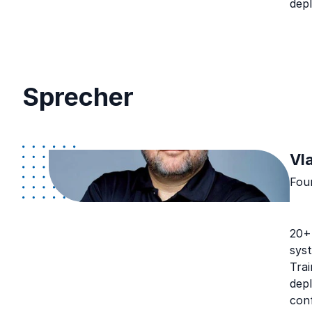
depl
Sprecher
Vl
Fou
20+ 
syst
Trai
depl
con