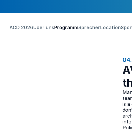
ACD 2026
Über uns
Programm
Sprecher
Location
Spon
Hauptmenü
04.
A
t
Mana
team
is a
don'
arch
into
Poli