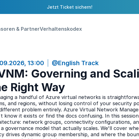
Jetzt Ticket sichern!
soren & Partner
Verhaltenskodex
09.2026, 13:00
@English Track
VNM: Governing and Scali
he Right Way
ging a handful of Azure virtual networks is straightforw
s, and regions, without losing control of your security p
 different problem entirely. Azure Virtual Network Manage
t know it exists or find the docs confusing. In this sessio
itecture: network groups, connectivity configurations, a
 a governance model that actually scales. We'll cover wh
cy drives dynamic group membership, and where the boundar