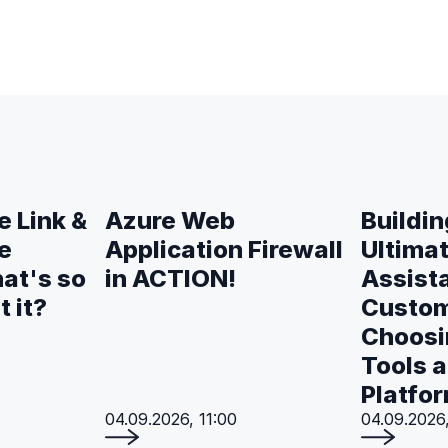
e Link &
Azure Web
Buildin
e
Application Firewall
Ultimat
at's so
in ACTION!
Assista
t it?
Custom
Choosi
Tools 
Platfo
04.09.2026, 11:00
04.09.2026,